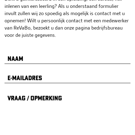
h
inlenen van een leerling? Als u onderstaand formulier
o
invult zullen wij zo spoedig als mogelijk is contact met u
u
opnemen! Wilt u persoonlijk contact met een medewerker
d
van ReVaBo, bezoekt u dan onze pagina bedrijfsbureau
g
voor de juiste gegevens.
a
a
n