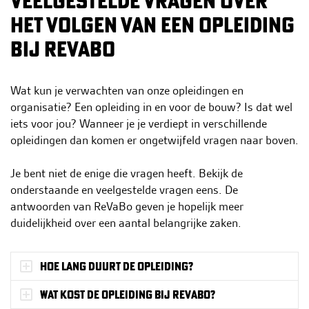
VEELGESTELDE VRAGEN OVER
h
HET VOLGEN VAN EEN OPLEIDING
o
BIJ REVABO
u
d
g
Wat kun je verwachten van onze opleidingen en
a
organisatie? Een opleiding in en voor de bouw? Is dat wel
a
iets voor jou? Wanneer je je verdiept in verschillende
n
opleidingen dan komen er ongetwijfeld vragen naar boven.
Je bent niet de enige die vragen heeft. Bekijk de
onderstaande en veelgestelde vragen eens. De
antwoorden van ReVaBo geven je hopelijk meer
duidelijkheid over een aantal belangrijke zaken.
Hoe lang duurt de opleiding?
Wat kost de opleiding bij ReVaBo?