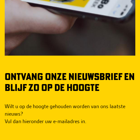
ONTVANG ONZE NIEUWSBRIEF EN
BLIJF ZO OP DE HOOGTE
Wilt u op de hoogte gehouden worden van ons laatste
nieuws?
Vul dan hieronder uw e-mailadres in.