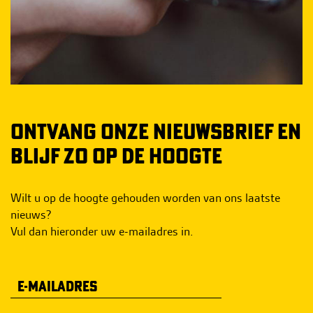
ONTVANG ONZE NIEUWSBRIEF EN
BLIJF ZO OP DE HOOGTE
Wilt u op de hoogte gehouden worden van ons laatste
nieuws?
Vul dan hieronder uw e-mailadres in.