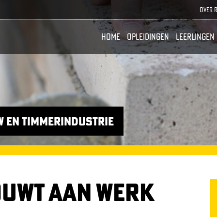
M
Over 
E
Home
Opleidingen
Leerlingen
N
U
T
O
P
w en timmerindustrie
OUWT AAN WERK