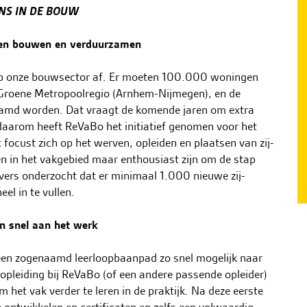
NS IN DE BOUW
llen bouwen en verduurzamen
op onze bouwsector af. Er moeten 100.000 woningen
 Groene Metropoolregio (Arnhem-Nijmegen), en de
md worden. Dat vraagt de komende jaren om extra
daarom heeft ReVaBo het initiatief genomen voor het
 focust zich op het werven, opleiden en plaatsen van zij-
n in het vakgebied maar enthousiast zijn om de stap
rs onderzocht dat er minimaal 1.000 nieuwe zij-
el in te vullen.
en snel aan het werk
een zogenaamd leerloopbaanpad zo snel mogelijk naar
sopleiding bij ReVaBo (of een andere passende opleider)
m het vak verder te leren in de praktijk. Na deze eerste