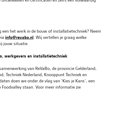
e ontwikkelen en certificaten en zelfs een volwaardig
aag een het werk in de bouw of installatietechniek? Neem
via
info@revabo.nl
. Wij vertellen je graag welke
ij jouw situatie.
, werkgevers en installatietechniek
 samenwerking van ReVaBo, de provincie Gelderland,
nd, Techniek Nederland, Knooppunt Techniek en
aten doen we onder de vlag van ‘Kies je Kans’, een
o Foodvalley staan. Voor meer informatie zie