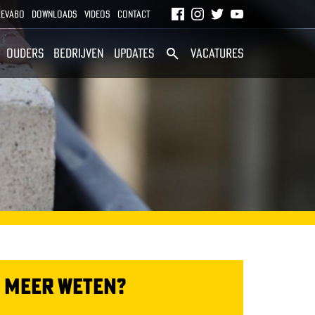
S
Revabo
Downloads
Videos
Contact
O
Ouders
Bedrijven
Updates
Vacatures
C
I
A
L
M
E
D
I
A
MEER WETEN?