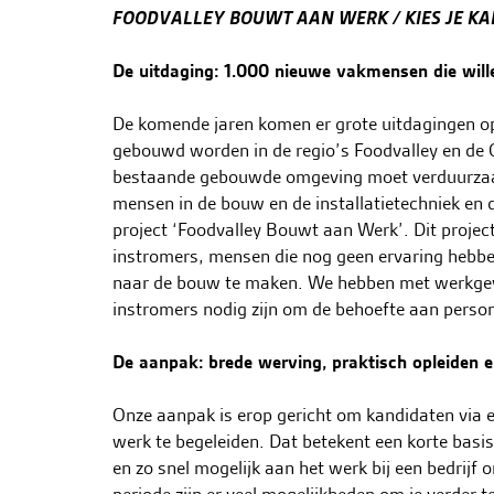
FOODVALLEY BOUWT AAN WERK / KIES JE KA
h
o
De uitdaging: 1.000 nieuwe vakmensen die wi
u
d
De komende jaren komen er grote uitdagingen 
g
gebouwd worden in de regio’s Foodvalley en de
a
bestaande gebouwde omgeving moet verduurzaa
a
mensen in de bouw en de installatietechniek en 
n
project ‘Foodvalley Bouwt aan Werk’. Dit project
instromers, mensen die nog geen ervaring hebbe
naar de bouw te maken. We hebben met werkgeve
instromers nodig zijn om de behoefte aan persone
De aanpak: brede werving, praktisch opleiden 
Onze aanpak is erop gericht om kandidaten via 
werk te begeleiden. Dat betekent een korte basi
en zo snel mogelijk aan het werk bij een bedrijf o