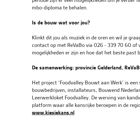
periode zijn er veel mogelijkheden om je verder t
mbo-diploma te behalen.
Is de bouw wat voor jou?
Klinkt dit jou als muziek in de oren en wil je gr
contact op met ReVaBo via 026 - 339 70 60 of 
mogelijkheden er zijn en hoe dat het beste past b
De samenwerking: provincie Gelderland, ReVaBo
Het project ‘Foodvalley Bouwt aan Werk’ is een
bouwbedrijven, installateurs, Bouwend Nederla
Leerwerkloket Foodvalley. De werving van kandid
platform waar alle kansrijke beroepen in de regi
www.kiesjekans.nl