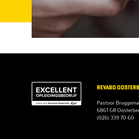
REVABO OOSTER
Pastoor Bruggema
6861 GR Oosterbe
(026) 339 70 60
info@revabo.nl