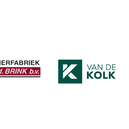
Image
Image