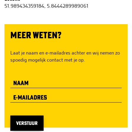
h
51.989434359184, 5.8444289989061
o
u
d
MEER WETEN?
g
a
a
Laat je naam en e-mailadres achter en wij nemen zo
n
spoedig mogelijk contact met je op.
VERSTUUR