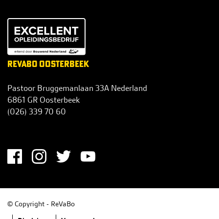
REVABO OOSTERBEEK
Pastoor Bruggemanlaan 33A Nederland
6861 GR Oosterbeek
(026) 339 70 60
info@revabo.nl
S
O
C
I
© Copyright - ReVaBo
A