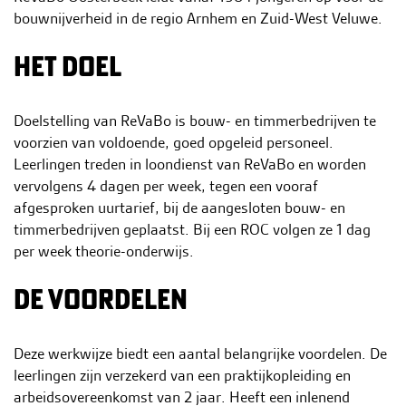
h
bouwnijverheid in de regio Arnhem en Zuid-West Veluwe.
o
HET DOEL
u
d
g
Doelstelling van ReVaBo is bouw- en timmerbedrijven te
a
voorzien van voldoende, goed opgeleid personeel.
a
Leerlingen treden in loondienst van ReVaBo en worden
n
vervolgens 4 dagen per week, tegen een vooraf
afgesproken uurtarief, bij de aangesloten bouw- en
timmerbedrijven geplaatst. Bij een ROC volgen ze 1 dag
per week theorie-onderwijs.
DE VOORDELEN
Deze werkwijze biedt een aantal belangrijke voordelen. De
leerlingen zijn verzekerd van een praktijkopleiding en
arbeidsovereenkomst van 2 jaar. Heeft een inlenend