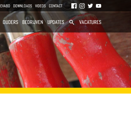
S
Revabo
Downloads
Videos
Contact
O
Ouders
Bedrijven
Updates
Vacatures
C
I
A
L
M
E
D
I
A