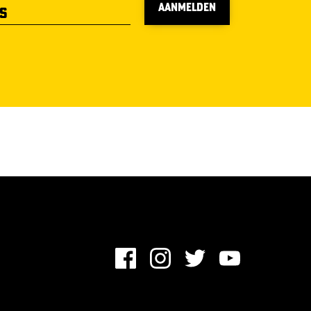
AANMELDEN
S
O
C