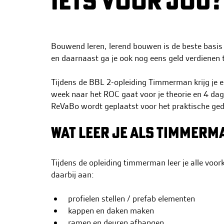
IETS VOOR JOU?
h
o
u
d
Bouwend leren, lerend bouwen is de beste basis v
g
en daarnaast ga je ook nog eens geld verdienen t
a
a
Tijdens de BBL 2-opleiding Timmerman krijg je e
n
week naar het ROC gaat voor je theorie en 4 dag
ReVaBo wordt geplaatst voor het praktische gede
WAT LEER JE ALS TIMMERM
Tijdens de opleiding timmerman leer je alle v
daarbij aan:
profielen stellen / prefab elementen
kappen en daken maken
ramen en deuren afhangen