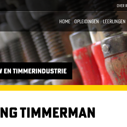
M
Over 
E
Home
Opleidingen
Leerlingen
N
U
T
O
P
w en timmerindustrie
DING TIMMERMAN