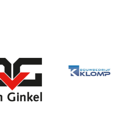
Image
Image