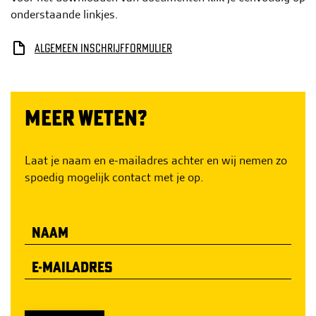
h
onderstaande linkjes.
o
u
Algemeen inschrijfformulier
d
g
a
MEER WETEN?
a
n
Laat je naam en e-mailadres achter en wij nemen zo
spoedig mogelijk contact met je op.