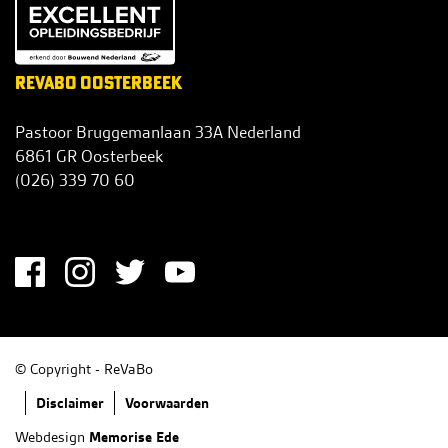
REVABO OOSTERBEEK
Pastoor Bruggemanlaan 33A Nederland
6861 GR Oosterbeek
(026) 339 70 60
info@revabo.nl
S
O
C
I
© Copyright - ReVaBo
A
F
Disclaimer
Voorwaarden
L
O
Webdesign
Memorise Ede
M