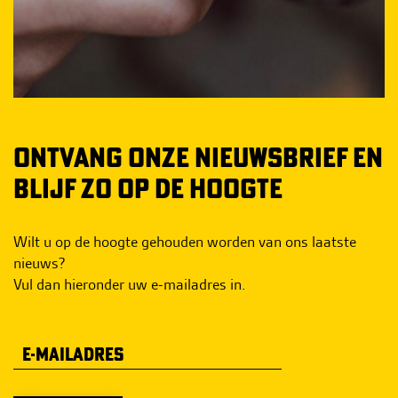
ONTVANG ONZE NIEUWSBRIEF EN
BLIJF ZO OP DE HOOGTE
Wilt u op de hoogte gehouden worden van ons laatste
nieuws?
Vul dan hieronder uw e-mailadres in.