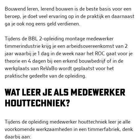
h
Bouwend leren, lerend bouwen is de beste basis voor een
o
beroep, je doet veel ervaring op in de praktijk en daarnaast
u
ga je ook nog eens geld verdienen.
d
g
Tijdens de BBL 2-opleiding montage medewerker
a
timmerindustrie krijg je een arbeidsovereenkomst van 2
a
jaar waarbij je 1 dag in de week naar het ROC gaat voor je
n
theorie en 4 dagen bij een erkend bouwbedrijf of in de
werkplaats van ReVaBo wordt geplaatst voor het
praktische gedeelte van de opleiding.
WAT LEER JE ALS MEDEWERKER
HOUTTECHNIEK?
Tijdens de opleiding medewerker houttechniek leer je alle
voorkomende werkzaamheden in een timmerfabriek, denk
daarbij aan: