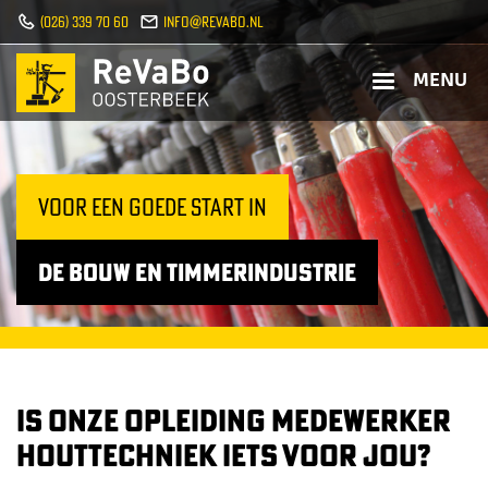
O
(026) 339 70 60
info@revabo.nl
v
e
MENU
r
s
l
a
a
Voor een goede start in
n
e
de bouw en timmerindustrie
n
n
a
a
r
d
IS ONZE OPLEIDING MEDEWERKER
e
HOUTTECHNIEK IETS VOOR JOU?
i
n